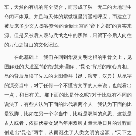
车，天然的有机的完全契合，而形成了独一无二的大地理生
命闭环体系。并且与天体的紫微垣星河遥相呼应，而建立了
被后来多少文人墨客赞颂的金阙玉宫的“帝下之都”的真实来
源。但是又被后人毁与兵戈之中的践踏，只留下令后人向往
的万仙之祖山的文化记忆。
在此基础上，我们在回到华夏文明之根的甲骨文上，见
图解疑的大道至简的智慧来理解，“昆仑”背后的核心真相。
昆的背后反映了先民的太阳崇拜【昆，演变，汉典】从昆字
的演变当中，对于任何一个不懂古文字的人来说，也能看出
一点，和日有关。那下面的比是什么呢?对于比就有不同的
说法了，有些人认为下面的比代表两个人，我认为下面的比
是双脚，比如在另一个字当中，比就是双脚的意思。这就是
古人或者，依据伏羲女娲当年用双脚丈量天地日月的过程而
创造出“昆仑”两字，从而诞生了人类文明的起源，“天下之