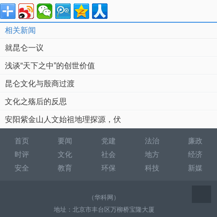
相关新闻
就昆仑一议
浅谈“天下之中”的创世价值
昆仑文化与殷商过渡
文化之殇后的反思
安阳紫金山人文始祖地理探源，伏
首页
要闻
党建
法治
廉政
时评
文化
社会
地方
经济
安全
教育
环保
科技
新媒
（华科网）
地址：北京市丰台区万柳桥宝隆大厦