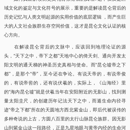
域文化的鉴定与文化符号的展示，重要的是解读昆仑背后的
历史记忆与人类文明起源的实用价值的底层逻辑 ，而产生巨
大的人文社会族群生存空间价值，这才是昆仑文化认证的核
心方向。
在解读昆仑背后的文脉中，应该回到地理论证的源
头，“天下之中，帝下之都”天地中心的倚天剑、通向开发太
阳文明的通天梯的神圣历史真相与使命。而“昆仑墟帝之下
都”，是那个“帝”，至今还在争论。有说天帝的，有说帝俊
的，有说帝喾的，还有说伏羲的，实际上，《山海经》里
的“海内昆仑墟”就是伏羲当年在安阳附近的无影山，找到测
量太阳圭尺，的创建历年记法天下之中，而遁生命内径寻
迹“帝之下都”所在的天圆地方西北紫金山，即后代被误传的
多种奇说的上古，方圆八百里的太行山脉昆仑族群。因无影
山到紫金山这一段路径，正是九星地眼与​黄帝内经的生命河