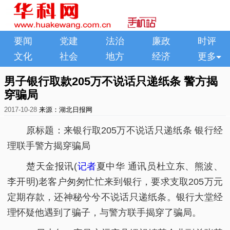
要闻
党建
法治
廉政
时评
文化
社会
地方
经济
更多
男子银行取款205万不说话只递纸条 警方揭
穿骗局
2017-10-28
来源：湖北日报网
原标题：来银行取205万不说话只递纸条 银行经
理联手警方揭穿骗局
楚天金报讯(
记者
夏中华 通讯员杜立东、熊波、
李开明)老客户匆匆忙忙来到银行，要求支取205万元
定期存款，还神秘兮兮不说话只递纸条。银行大堂经
理怀疑他遇到了骗子，与警方联手揭穿了骗局。