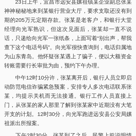
23日上午，宜昌市远安县嫘祖镇某企业副总张某
神神秘秘地来到某银行营业大厅，要求支取还没有到
期的205万元定期存款。张某是老客户，和银行大堂
经理向光军熟识，但这次见面后，张某却一直不说
话，只递给向光军一张纸条，上面写着“别出声，帮我
查下这个电话号码”。向光军很快查询到，电话归属地
为山东青岛。他怀疑张某遇上了骗子，便以大额资金
转账需要行长审批为由，预约下午办理。
中午12时10分许，张某离开后，银行人员立即启
动防范电信诈骗紧急预案，安排专人多次电话联系张
某，均提示关机而无法接通。银行工作人员直接上
门，从张某的家人那里了解到张某家中近期没有大笔
开支的计划。12时30分，向光军跑进远安县公安局嫘
祖派出所报案。
下午2时30分，张某到了之后，民警上前说明情