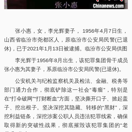
张小惠，女，李光辉妻子， 1956年4月7日生，
山西省临汾市尧都区人，原临汾市公安局民警(已退
休)，已于2021年1月13日被逮捕。临汾市公安局供图
李光辉于1956年8月出生，该犯罪集团骨干成员
张小惠为其妻子，系原临汾市公安局民警(已退休)。
公安机关与纪检监察机关及检法、金融、税务等
部门通力合作，彻底铲除这一社会“毒瘤”，特别是
在“打伞破网”“打财断血”方面，坚决撕开口子、掀起盖
子、挖出根子。坚决深挖其隐藏、转移的“黑财”，深
挖利益链条，深挖涉案公职人员违法犯罪线索，确保
取得新的突破性战果，彻底摧毁该犯罪集团的“老