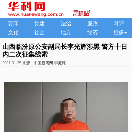
要闻
党建
法治
廉政
时评
文化
社会
地方
经济
更多
山西临汾原公安副局长李光辉涉黑 警方十日
内二次征集线索
2021-01-25
来源：中国新闻网
李庭耀