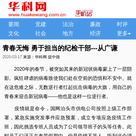
要闻
党建
法治
廉政
时评
文化
社会
地方
经济
更多
青春无悔 勇于担当的纪检干部---从广谦
2020-03-17
来源：华科网
提中德
2020年的春节，被突如其来的新冠状病毒蒙上了一层阴
影。疯狂肆虐的病毒致使我们处在空前的恐惧和不安中。就
在这危难之际，无数逆行者扛起抗击病毒的大旗，用自己的
青春来迎击新冠病毒——他也是这样一位逆行者。
疫情就是命令，国网泊头市供电公司按照上级工作部
署，紧急实施突发事件应急预案，成立专项应急疫情工作
班，因此挑选专班人员成为了公司领导班子的头等任务。此
时员工们还正在春节假期中，但是疫情不等人，听到这个消