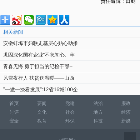
责任编辑：田剑
相关新闻
安徽蚌埠市妇联走基层心贴心助推
巩固深化国有企业“不忘初心、牢
青春无悔 勇于担当的纪检干部--
风雪夜行人 扶贫送温暖——山西
"一撇一捺看发展":12省16城100企
首页
要闻
党建
法治
廉政
时评
文化
社会
地方
经济
安全
教育
环保
科技
新媒
（华科网）