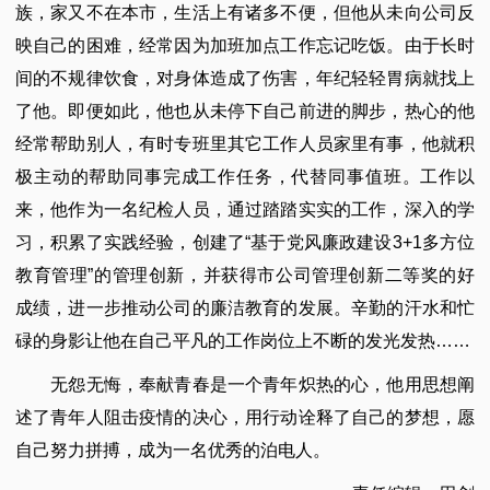
族，家又不在本市，生活上有诸多不便，但他从未向公司反
映自己的困难，经常因为加班加点工作忘记吃饭。由于长时
间的不规律饮食，对身体造成了伤害，年纪轻轻胃病就找上
了他。即便如此，他也从未停下自己前进的脚步，热心的他
经常帮助别人，有时专班里其它工作人员家里有事，他就积
极主动的帮助同事完成工作任务，代替同事值班。工作以
来，他作为一名纪检人员，通过踏踏实实的工作，深入的学
习，积累了实践经验，创建了“基于党风廉政建设3+1多方位
教育管理”的管理创新，并获得市公司管理创新二等奖的好
成绩，进一步推动公司的廉洁教育的发展。辛勤的汗水和忙
碌的身影让他在自己平凡的工作岗位上不断的发光发热……
无怨无悔，奉献青春是一个青年炽热的心，他用思想阐
述了青年人阻击疫情的决心，用行动诠释了自己的梦想，愿
自己努力拼搏，成为一名优秀的泊电人。