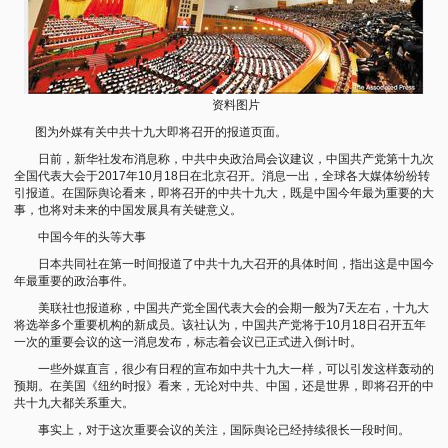
资料图片
图为外媒有关中共十九大即将召开的报道页面。
日前，新华社发布消息称，中共中央政治局会议建议，中国共产党第十九次
全国代表大会于2017年10月18日在北京召开。消息一出，全球各大媒体纷纷转
引报道。在国际舆论看来，即将召开的中共十九大，既是中国今年最为重要的大
事，也将对未来的中国发展具有关键意义。
中国今年的头等大事
日本共同社在第一时间报道了中共十九大召开的具体时间，指出这是中国今
年最重要的政治事件。
美联社也报道称，中国共产党全国代表大会的会期一般为7天左右，十九大
将选举多个重要机构的新成员。该社认为，中国共产党将于10月18日召开五年
一次的重要会议的这一消息发布，标志着会议已正式进入倒计时。
一些外媒直言，很少有日程的宣布如中共十九大一样，可以引发这样轰动的
预期。在美国《纽约时报》看来，无论对中共、中国，还是世界，即将召开的中
共十九大都关系重大。
事实上，对于这次重要会议的关注，国际舆论已经持续很长一段时间。