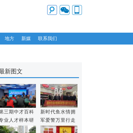
地方
新媒
联系我们
最新图文
第三期中才百科
新时代鱼水情拥
专业人才样本研
军爱警万里行走
究沙龙在京举行
进九江市爱国拥