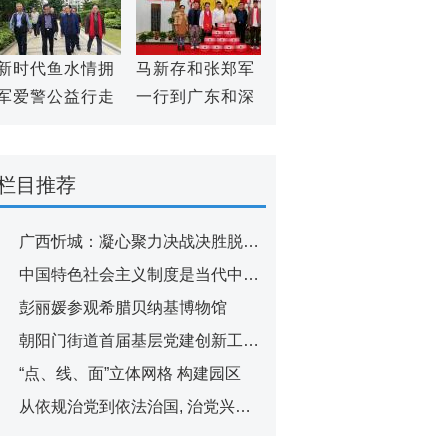
军促进会
新时代鱼水情拥
马新存和张郑军
军爱警公益行走
一行到广东和深
进全国双拥模范
圳宣扬老一辈革
城三亚
命家精神
栏目推荐
广西忻城：凝心聚力决战决胜脱贫攻
中国特色社会主义制度是当代中国发
彭丽媛参观希腊贝纳基博物馆
朝阳门街道首届基层党建创新工作论
“点、线、面”立体网格 构建园区
从依规治党到依法治国, 治党兴国与