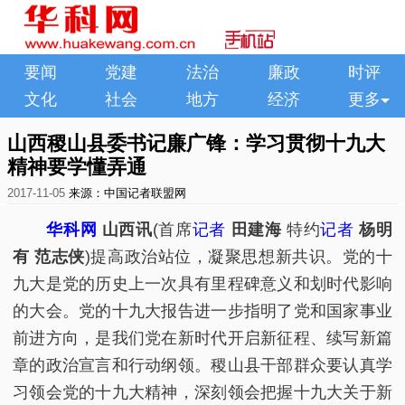
要闻
党建
法治
廉政
时评
文化
社会
地方
经济
更多
山西稷山县委书记廉广锋：学习贯彻十九大
精神要学懂弄通
2017-11-05
来源：中国记者联盟网
华科网
山西讯
(首席
记者
田建海
特约
记者
杨明
有 范志侠
)提高政治站位，凝聚思想新共识。党的十
九大是党的历史上一次具有里程碑意义和划时代影响
的大会。党的十九大报告进一步指明了党和国家事业
前进方向，是我们党在新时代开启新征程、续写新篇
章的政治宣言和行动纲领。稷山县干部群众要认真学
习领会党的十九大精神，深刻领会把握十九大关于新