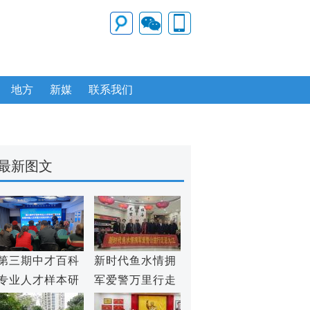
地方
新媒
联系我们
最新图文
第三期中才百科
新时代鱼水情拥
专业人才样本研
军爱警万里行走
究沙龙在京举行
进九江市爱国拥