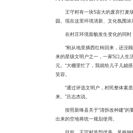
王守村有一块5亩大的废弃打麦场。
园。现在这里环境清新、文化氛围浓
在村庄环境面貌发生变化的同时，
“刚从地里摘西红柿回来，还没顾上
来的星级文明户之一，一家5口人生
元。“大棚里忙了，我就给儿子儿媳
笑容。
“通过评选文明户，村民整体素质
来。”吕志杰说。
按照新绛县关于“清拆改种建”的要
出来的空地将统一规划使用。
目前，王守村造型优美、风格独特的