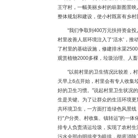
王守村，一幅美丽乡村的崭新图景映入
整体规划和建设，使小村既富有乡村
“我们争取到400万元扶持资金投
村里改善人居环境注入了‘活水’，推
了村里的基础设施，修建排水渠250
观赏植物2000多棵，垃圾治理、人
“以前村里的卫生情况比较差，村
天早上6点开始，村里会有专人收集
好的卫生习惯。”说起村里卫生状况
生是关键。为了让群众的生活环境更
共环境卫生，一方面打造绿色风景线
行“户分类、村收集、镇转运”的一
排专人负责清运垃圾，实现了农村生
污水全部由明排变为暗排，彻底消除