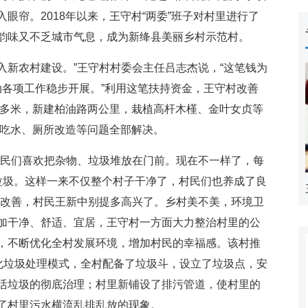
眼帘。2018年以来，王守村“两委”班子对村里进行了
韵味又不乏城市气息，成为新绛县美丽乡村示范村。
入新农村建设。”王守村村委会主任吕志杰说，“这笔钱为
动各项工作稳步开展。”利用这笔扶持资金，王守村改善
0多米，新建柏油路两公里，栽植高杆木槿、金叶女贞等
畜吃水、厕所改造等问题全部解决。
民们喜欢把杂物、垃圾堆放在门前。现在不一样了，每
垃圾。这样一来不仅整个村子干净了，村民们也养成了良
的改善，村民王新中别提多高兴了。乡村美不美，环境卫
加干净、舒适、宜居，王守村一方面大力整治村里的公
，不断优化全村发展环境，增加村民的幸福感。该村推
体化垃圾处理模式，全村配备了垃圾斗，设立了垃圾点，安
活垃圾的彻底治理；村里新铺设了排污管道，使村里的
了村里污水横流乱排乱放的现象。