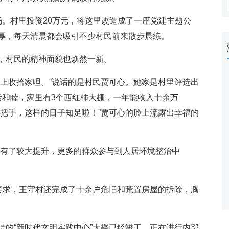
村里投资20万元，将这里改造成了一座党建主题公
厚，每天清晨都会吸引不少村民前来散步晨练。
村民的精神面貌也焕然一新。
收拾家哩。”说话的是村民贾可心。她家是村里评选出
活和睦，家里有3个西红柿大棚，一年能收入十余万
搭把手，这样的日子知足啦！”贾可心的脸上流露出幸福的
有了较大提升，更多的群众参与到人居环境整治中
求，王守村还完成了十余户危旧和荒置房屋的拆除，腾
“新时代文明实践中心”大楼已经竣工，正在进行内部