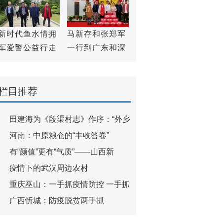
军促进会
新时代鱼水情拥
马新存和张郑军
军爱警公益行走
一行到广东和深
进全国双拥模范
圳宣扬老一辈革
城三亚
命家精神
栏目推荐
田建海为《段渠村志》作序：“外乡
河南：中原粮仓的“丰收答卷”
有“颜值”更有“气质”——山西新
疫情下的武汉周边农村
重庆巫山：一手抓疫情防控 一手抓
广西忻城：防疫脱贫两手抓