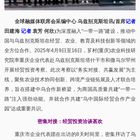
全球融媒体联席会采编中心
乌兹别克斯坦
讯
(首席
记者
田建海
记者
袁芳 何欣)
为深度融入“一带一路”建设，推动中
国与乌兹别克斯坦在经贸、农业、教育及科技创新等领域的
全方位合作。2025年4月9日至16日，芗村(重庆)农业科技研
究院率重庆企业代表赴乌兹别克斯坦塔什干市和撒马尔罕州
开展经贸投资考察。此次考察以“务实对接、共赢发展”为主
线，聚焦农业技术协同创新、跨境产业链拓展及人才联合培
养，旨在搭建中乌合作新桥梁，为两国高质量共建“一带一
路”注入强劲动能。并就合作共建“乌中国际经贸合作产业
园”达成重要共识。
密集对接：经贸投资洽谈甚欢
重庆市企业代表团在出访的8天时间里，密集拜访了乌