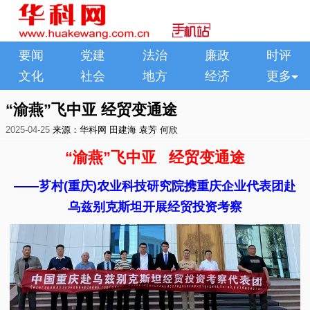
要闻
党建
法治
廉政
时评
文化
社会
地方
经济
更多
“渝燕”飞中亚 经贸变通途
2025-04-25
来源：华科网
田建海 袁芳 何欣
“渝燕”飞中亚 经贸变通途
——芗村(重庆)农业科技研究院携重庆企业代表团
赴
乌兹别克斯坦开展经贸投资考察