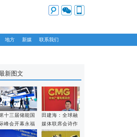
地方
新媒
联系我们
最新图文
第十三届储能国
田建海：全球融
际峰会开幕永福
媒体联席会诗作
数能领航革新
赏析（之三）