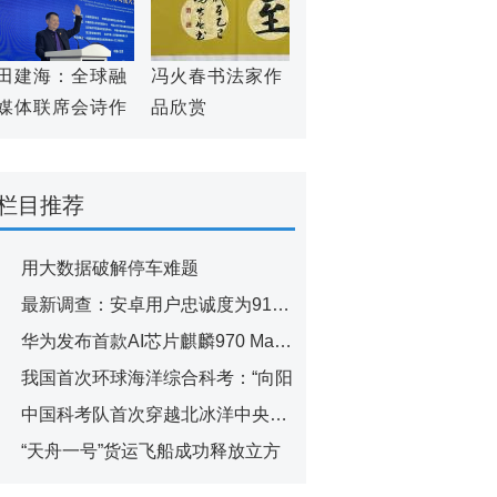
田建海：全球融
冯火春书法家作
媒体联席会诗作
品欣赏
赏析(之二)
栏目推荐
用大数据破解停车难题
最新调查：安卓用户忠诚度为91% 高
华为发布首款AI芯片麒麟970 Mate10
我国首次环球海洋综合科考：“向阳
中国科考队首次穿越北冰洋中央航道
“天舟一号”货运飞船成功释放立方