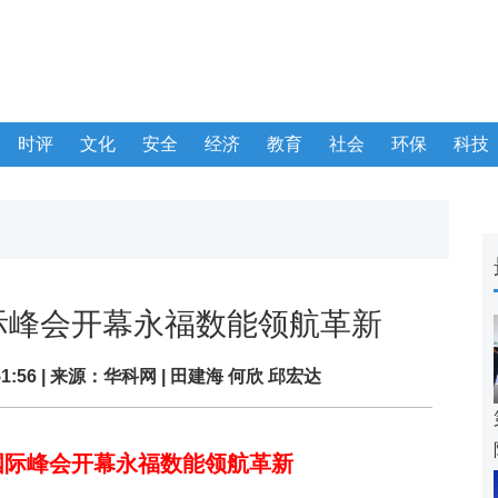
时评
文化
安全
经济
教育
社会
环保
科技
际峰会开幕永福数能领航革新
:51:56 | 来源：
华科网
| 田建海 何欣 邱宏达
国际峰会开幕永福数能领航革新