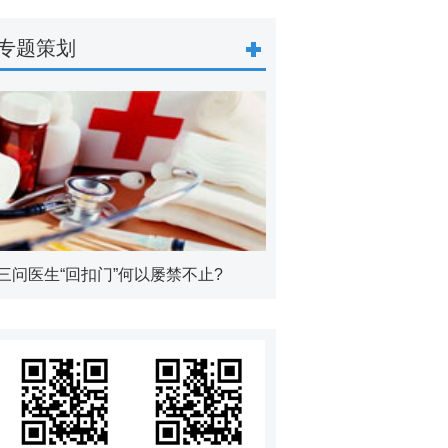
专题策划
三问医生“回扣门”何以屡禁不止?