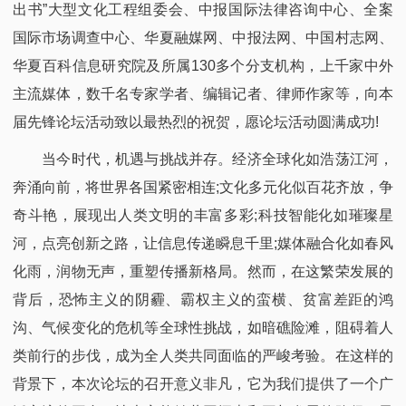
出书”大型文化工程组委会、中报国际法律咨询中心、全案
国际市场调查中心、华夏融媒网、中报法网、中国村志网、
华夏百科信息研究院及所属130多个分支机构，上千家中外
主流媒体，数千名专家学者、编辑记者、律师作家等，向本
届先锋论坛活动致以最热烈的祝贺，愿论坛活动圆满成功!​
当今时代，机遇与挑战并存。经济全球化如浩荡江河，
奔涌向前，将世界各国紧密相连;文化多元化似百花齐放，争
奇斗艳，展现出人类文明的丰富多彩;科技智能化如璀璨星
河，点亮创新之路，让信息传递瞬息千里;媒体融合化如春风
化雨，润物无声，重塑传播新格局。然而，在这繁荣发展的
背后，恐怖主义的阴霾、霸权主义的蛮横、贫富差距的鸿
沟、气候变化的危机等全球性挑战，如暗礁险滩，阻碍着人
类前行的步伐，成为全人类共同面临的严峻考验。在这样的
背景下，本次论坛的召开意义非凡，它为我们提供了一个广