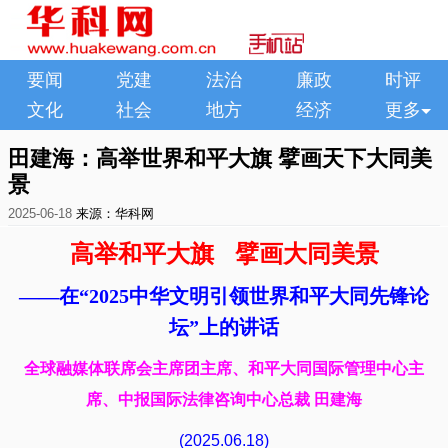
要闻
党建
法治
廉政
时评
文化
社会
地方
经济
更多
田建海：高举世界和平大旗 擘画天下大同美
景
2025-06-18
来源：华科网
高举和平大旗 擘画大同美景
——在“2025中华文明引领世界和平大同先锋论
坛”上的讲话​
全球融媒体联席会主席团主席、和平大同国际管理中心主
席、中报国际法律咨询中心总裁 田建海
(2025.06.18)